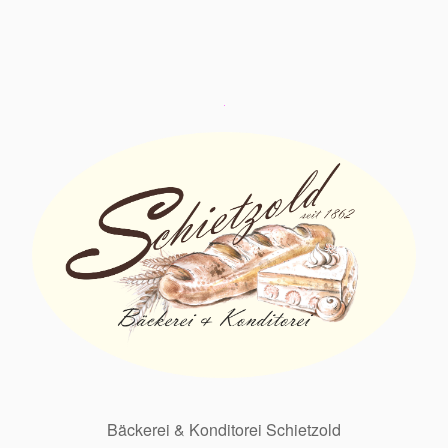
Bäckerei & Konditorei Schietzold