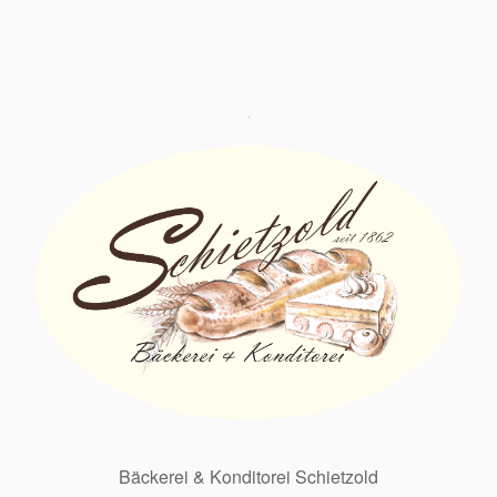
Bäckerei & Konditorei Schietzold