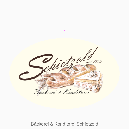
Bäckerei & Konditorei Schietzold