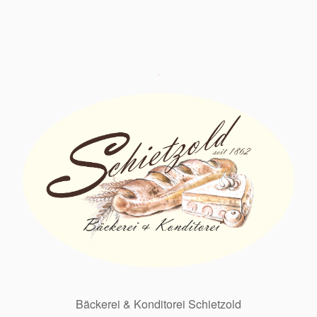
Bäckerei & Konditorei Schietzold