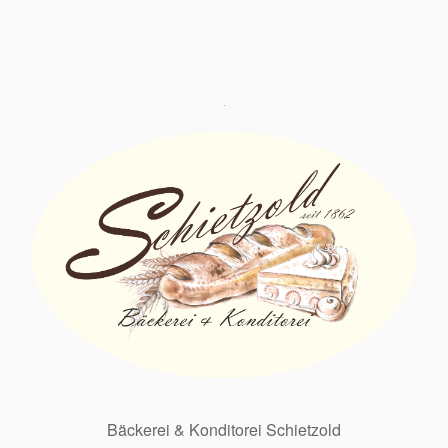
Bäckerei & Konditorei Schietzold