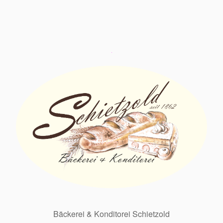
Bäckerei & Konditorei Schietzold