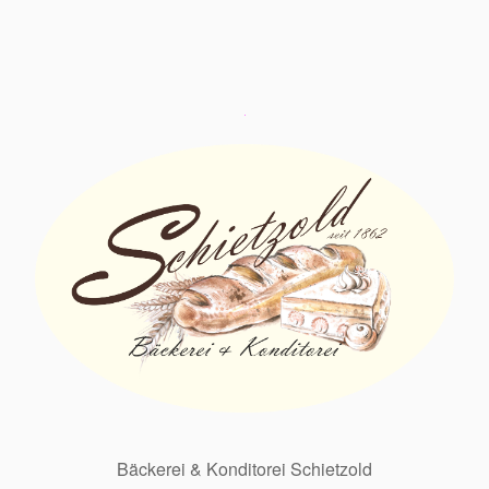
Bäckerei & Konditorei Schietzold