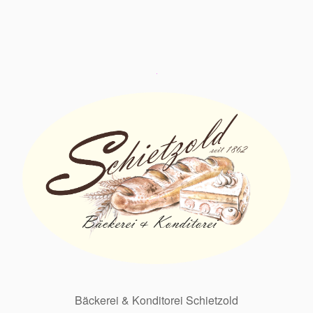
Bäckerei & Konditorei Schietzold