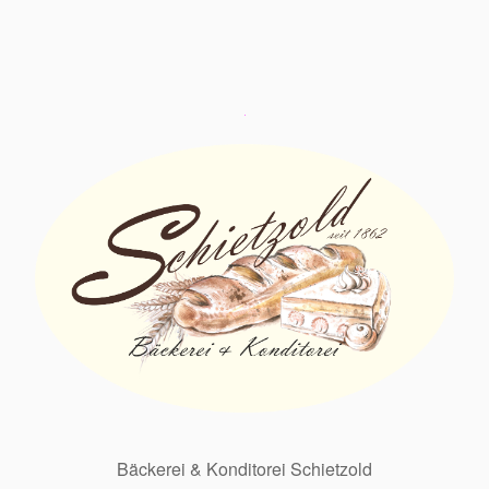
Bäckerei & Konditorei Schietzold