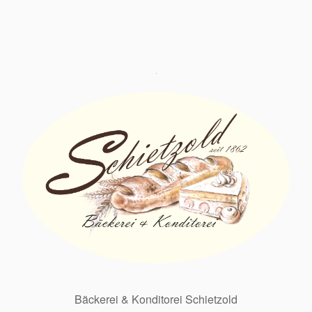
Bäckerei & Konditorei Schietzold