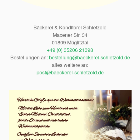
Bäckerei & Konditorei Schietzold
Maxener Str. 34
01809 Müglitztal
+49 (0) 35206 21398
Bestellungen an:
bestellung@baeckerei-schietzold.de
alles weitere an:
post@baeckerei-schietzold.de