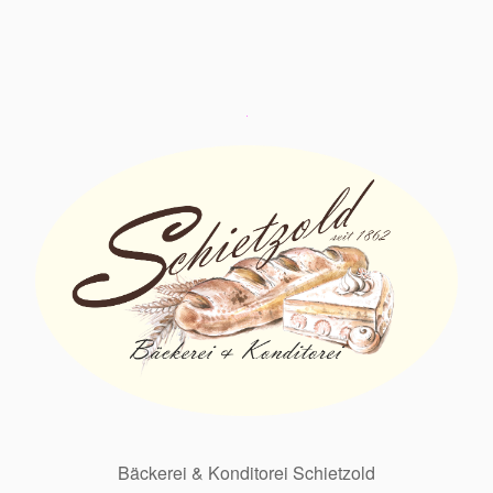
Bäckerei & Konditorei Schietzold