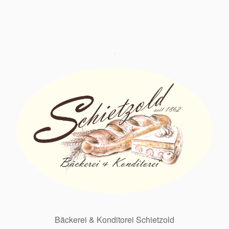
Bäckerei & Konditorei Schietzold