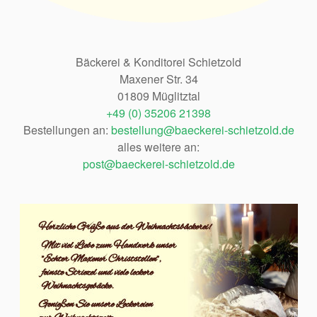
Bäckerei & Konditorei Schietzold
Maxener Str. 34
01809 Müglitztal
+49 (0) 35206 21398
Bestellungen an:
bestellung@baeckerei-schietzold.de
alles weitere an:
post@baeckerei-schietzold.de