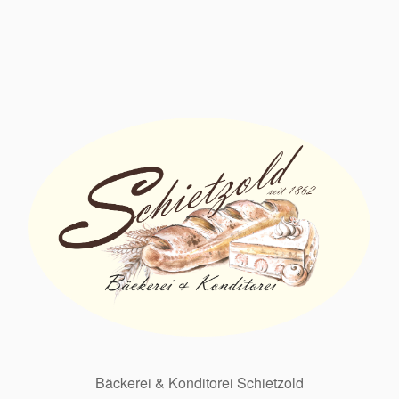
Bäckerei & Konditorei Schietzold