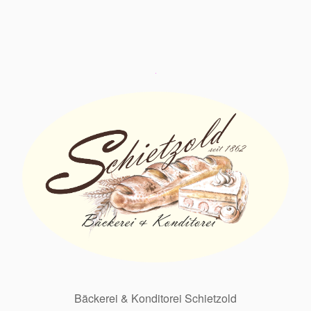
Bäckerei & Konditorei Schietzold