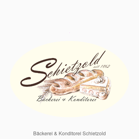
Bäckerei & Konditorei Schietzold