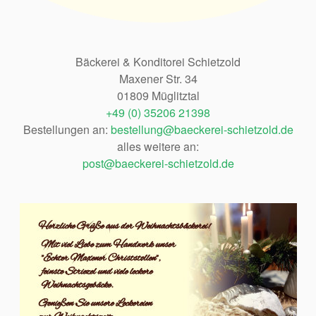
Bäckerei & Konditorei Schietzold
Maxener Str. 34
01809 Müglitztal
+49 (0) 35206 21398
Bestellungen an:
bestellung@baeckerei-schietzold.de
alles weitere an:
post@baeckerei-schietzold.de