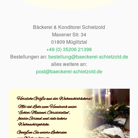
Bäckerei & Konditorei Schietzold
Maxener Str. 34
01809 Müglitztal
+49 (0) 35206 21398
Bestellungen an:
bestellung@baeckerei-schietzold.de
alles weitere an:
post@baeckerei-schietzold.de