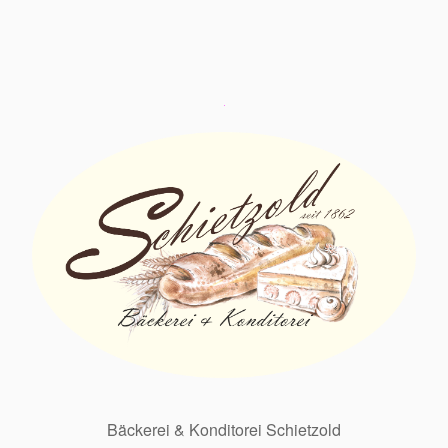
Bäckerei & Konditorei Schietzold