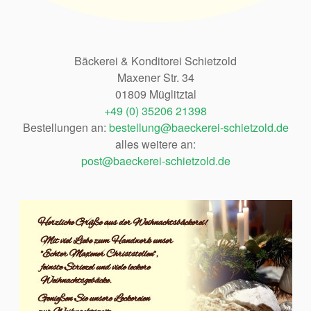
Bäckerei & Konditorei Schietzold
Maxener Str. 34
01809 Müglitztal
+49 (0) 35206 21398
Bestellungen an:
bestellung@baeckerei-schietzold.de
alles weitere an:
post@baeckerei-schietzold.de