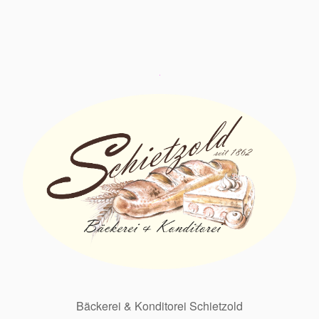
Bäckerei & Konditorei Schietzold