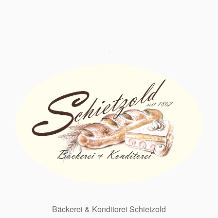
Bäckerei & Konditorei Schietzold