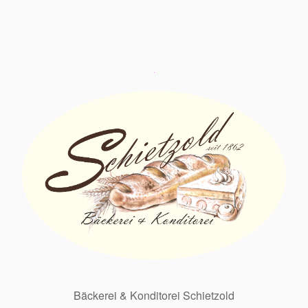
Bäckerei & Konditorei Schietzold