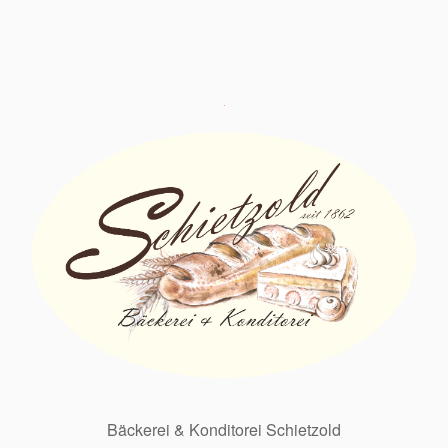
Bäckerei & Konditorei Schietzold