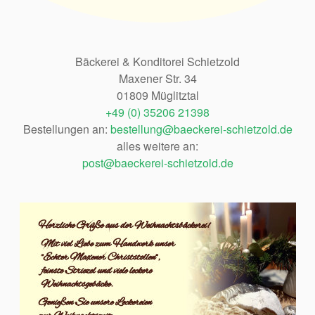
Bäckerei & Konditorei Schietzold
Maxener Str. 34
01809 Müglitztal
+49 (0) 35206 21398
Bestellungen an:
bestellung@baeckerei-schietzold.de
alles weitere an:
post@baeckerei-schietzold.de