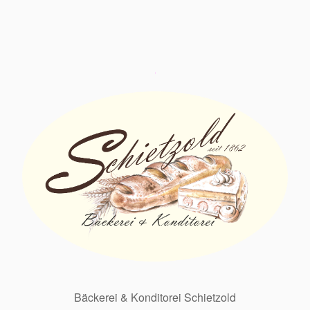
Bäckerei & Konditorei Schietzold