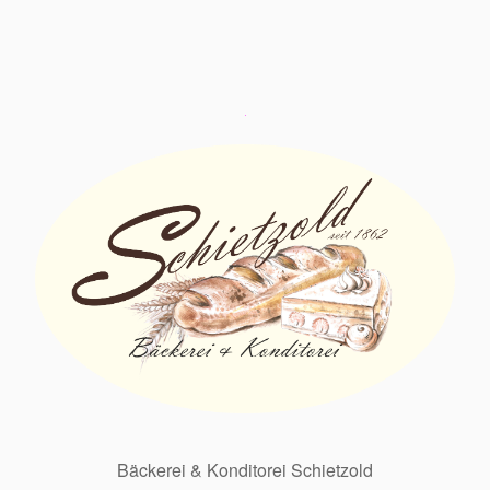
Bäckerei & Konditorei Schietzold