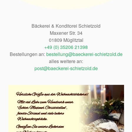
Bäckerei & Konditorei Schietzold
Maxener Str. 34
01809 Müglitztal
+49 (0) 35206 21398
Bestellungen an:
bestellung@baeckerei-schietzold.de
alles weitere an:
post@baeckerei-schietzold.de