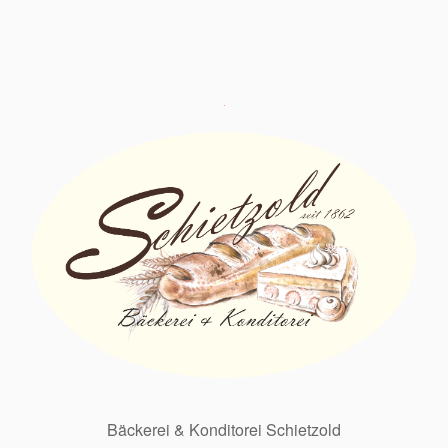
Bäckerei & Konditorei Schietzold