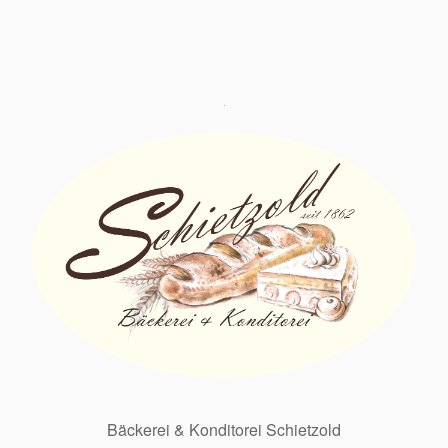
Bäckerei & Konditorei Schietzold