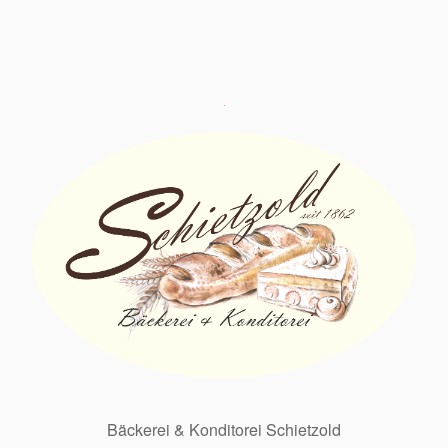
Bäckerei & Konditorei Schietzold