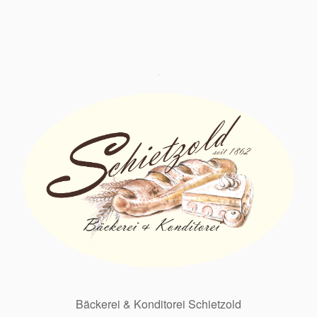
Bäckerei & Konditorei Schietzold