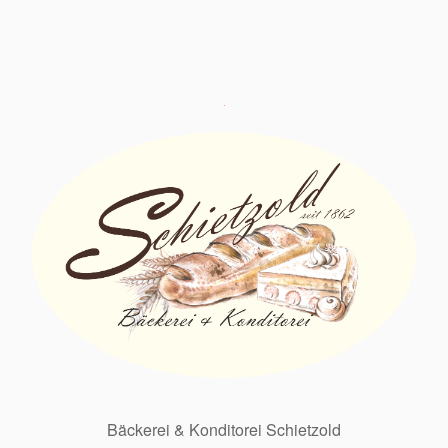
Bäckerei & Konditorei Schietzold