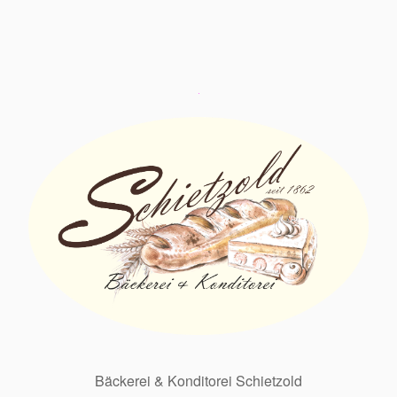
Bäckerei & Konditorei Schietzold