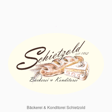
Bäckerei & Konditorei Schietzold