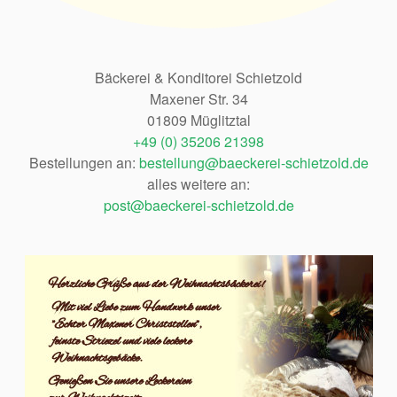
Bäckerei & Konditorei Schietzold
Maxener Str. 34
01809 Müglitztal
+49 (0) 35206 21398
Bestellungen an:
bestellung@baeckerei-schietzold.de
alles weitere an:
post@baeckerei-schietzold.de