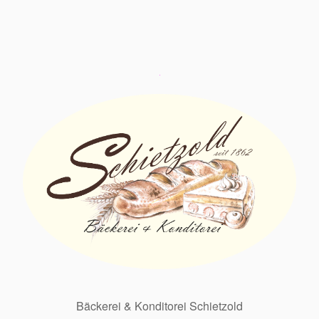
Bäckerei & Konditorei Schietzold