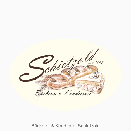
Bäckerei & Konditorei Schietzold