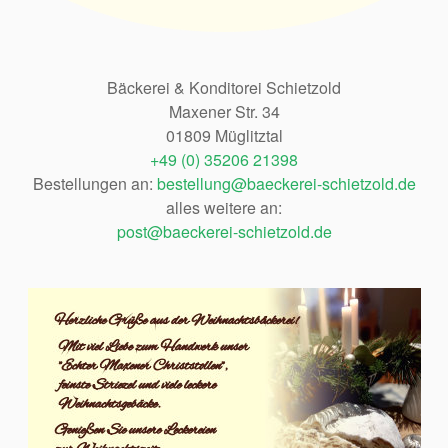
Bäckerei & Konditorei Schietzold
Maxener Str. 34
01809 Müglitztal
+49 (0) 35206 21398
Bestellungen an:
bestellung@baeckerei-schietzold.de
alles weitere an:
post@baeckerei-schietzold.de