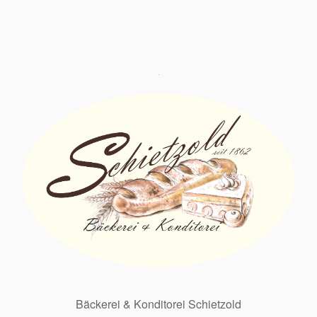
Bäckerei & Konditorei Schietzold