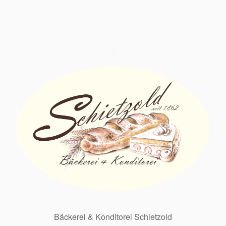
Bäckerei & Konditorei Schietzold