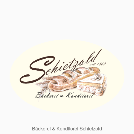
Bäckerei & Konditorei Schietzold