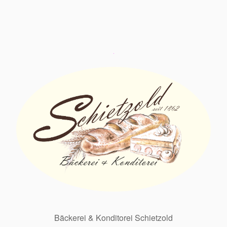
Bäckerei & Konditorei Schietzold