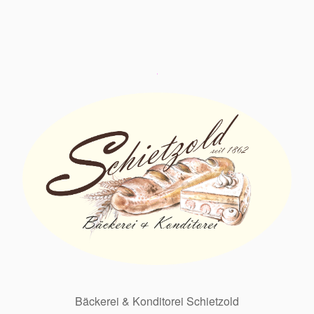
Bäckerei & Konditorei Schietzold