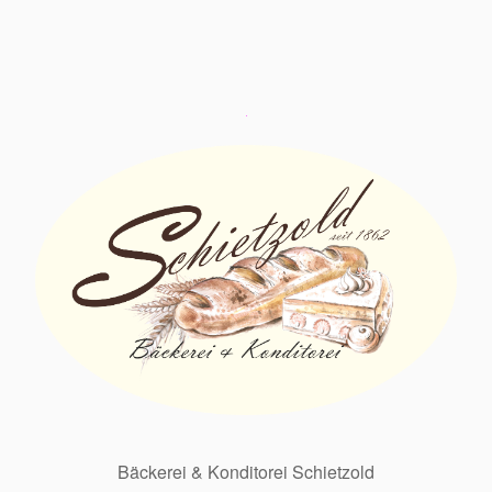
Bäckerei & Konditorei Schietzold