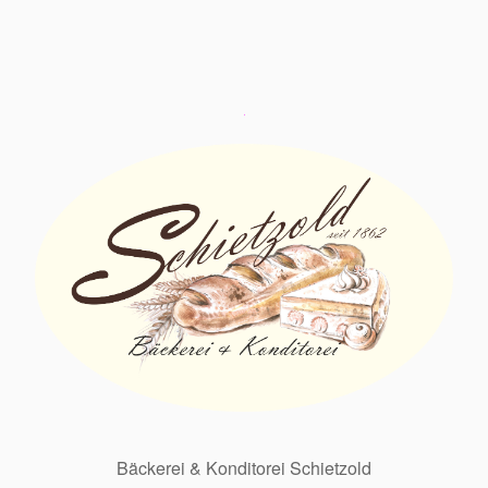
Bäckerei & Konditorei Schietzold