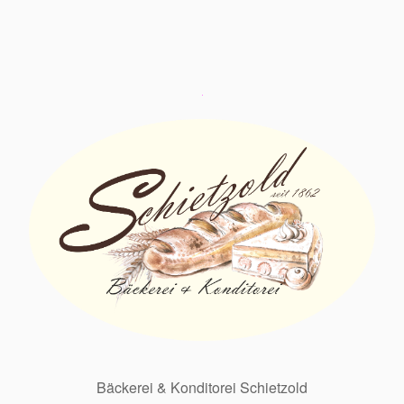
Bäckerei & Konditorei Schietzold