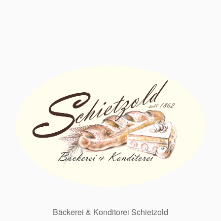
Bäckerei & Konditorei Schietzold