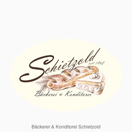
Bäckerei & Konditorei Schietzold